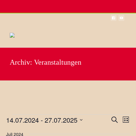
MENU
Archiv:
Veranstaltungen
14.07.2024
 - 
27.07.2025
Ver
Veranstaltungen
Verans
Suche
Liste
Ans
Datum
Such-
Juli 2024