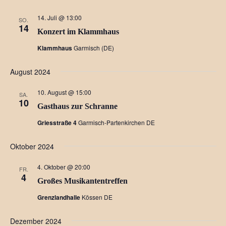
Nav
wählen.
und
14. Juli @ 13:00
SO.
14
Ansich
Konzert im Klammhaus
Klammhaus
Garmisch (DE)
August 2024
10. August @ 15:00
SA.
10
Gasthaus zur Schranne
Griesstraße 4
Garmisch-Partenkirchen DE
Oktober 2024
4. Oktober @ 20:00
FR.
4
Großes Musikantentreffen
Grenzlandhalle
Kössen DE
Dezember 2024