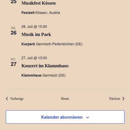
25
Musikfest Kössen
Festzelt
Kössen, Austria
26. Juli @ 15:00
SA.
26
Musik im Park
Kurpark
Garmisch-Partenkirchen (DE)
27. Juli @ 13:00
SO.
27
Konzert im Klammhaus
Klammhaus
Garmisch (DE)
Veranstaltungen
Veranst
Vorherige
Heute
Nächste
Kalender abonnieren