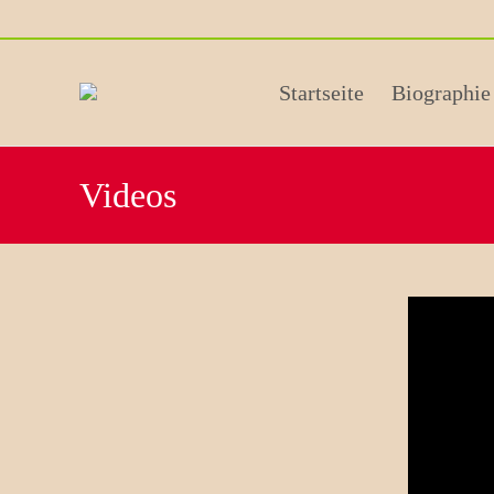
Skip
Startseite
Biographie
to
content
Videos