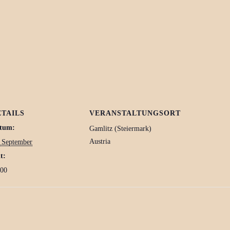
ETAILS
VERANSTALTUNGSORT
tum:
Gamlitz (Steiermark)
Austria
. September
t:
:00